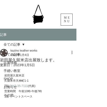
ME
NU
記事
全ての記事
kazino leather works
全ての記事
2023年1月4日
岩田屋久留米店出展致します。
出展情報
更新日：
2023年1月5日
手縫い教室
岩田屋久留米店
SHOP
久留米市天神町1-1
TEL
0942-35-7111
(代表)
お知らせ
営業時間　午前10時-午後7時
その他
​1階 イベントスペース