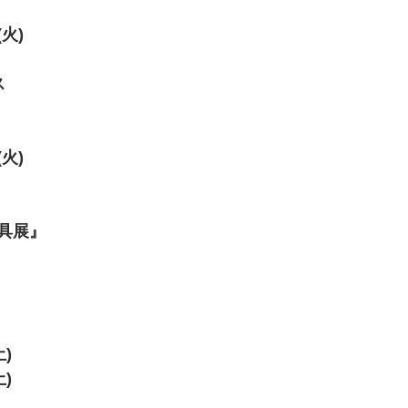
(火)
ス
(火)
具展』
土)
土)