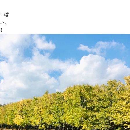
には
い。
！