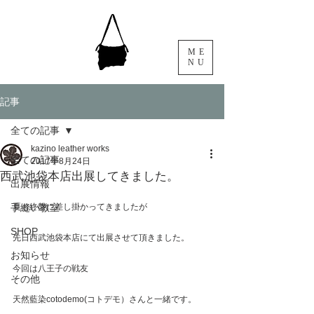
ME
NU
記事
全ての記事
kazino leather works
全ての記事
2017年8月24日
西武池袋本店出展してきました。
出展情報
手縫い教室
夏も終盤に差し掛かってきましたが
SHOP
先日西武池袋本店にて出展させて頂きました。
お知らせ
今回は八王子の戦友
その他
天然藍染cotodemo(コトデモ）さんと一緒です。