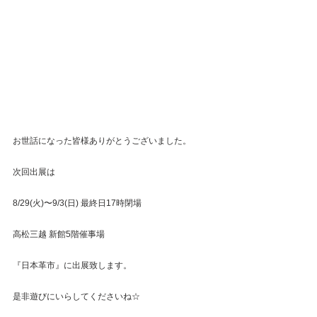
お世話になった皆様ありがとうございました。
次回出展は
8/29(火)〜9/3(日) 最終日17時閉場
高松三越 新館5階催事場
『日本革市』に出展致します。
是非遊びにいらしてくださいね☆