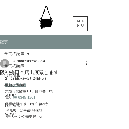
ME
NU
記事
全ての記事
kazinoleatherworks4
全ての記事
2月9日
阪神梅田本店出展致します
出展情報
2月18日(水)〜2月24日(火)
手縫い教室
阪神梅田本店​​​​​​​​​
大阪市北区梅田1丁目13番13号
SHOP
電話 
06-6345-1201
営業時間 午前10時-午後8時
お知らせ
 ※最終日は午後6時閉場
その他
​7階 リビング売場 匠mon.