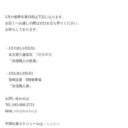
1月の催事出展日程は下記になります。
お近くへお越しの際はぜひお立ち寄りください。
お待ちしております。
・1/17(水)-1/22(月)　
　名古屋三越栄店
　7階催事場
　『全国職人の技展』
・1/31(水)-2/5(月)
　長崎浜屋　8階催事場
　『女流職人展』
お問い合わせは
TEL 042-686-2721
MAIL
 info@kazino.jp
年間出展スケジュールは
こちらから