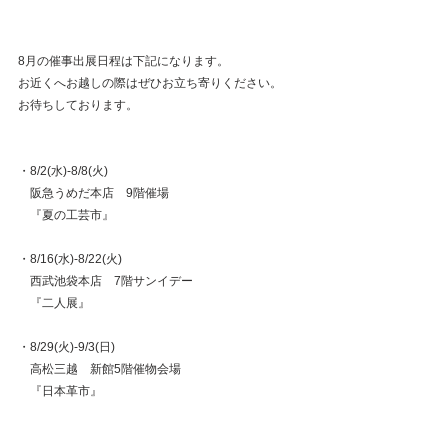
8月の催事出展日程は下記になります。
お近くへお越しの際はぜひお立ち寄りください。
お待ちしております。
・8/2(水)-8/8(火)　
　阪急うめだ本店　9階催場
　『夏の工芸市』
・8/16(水)-8/22(火)　
　西武池袋本店　7階サンイデー
　『二人展』
・8/29(火)-9/3(日)
　高松三越　新館5階催物会場
　『日本革市』