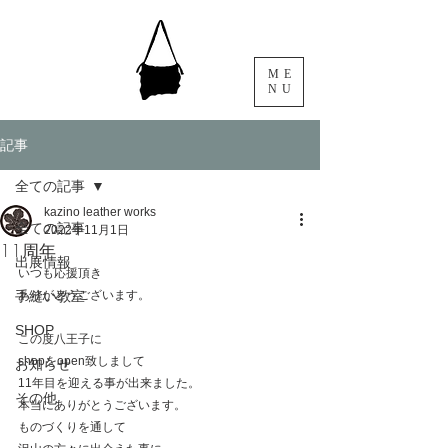
ME
NU
記事
全ての記事
kazino leather works
全ての記事
2022年11月1日
11周年
出展情報
いつも応援頂き
手縫い教室
ありがとうございます。
SHOP
この度八王子に
shopをopen致しまして
お知らせ
11年目を迎える事が出来ました。
その他
本当にありがとうございます。
ものづくりを通して